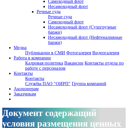
Самоходный флот
Несамоходный флот
Речные суда
Речные суда
Самоходный флот
Несамоходный флот (Сухогрузные
баржи)
Несамоходный флот (Нефтеналивные
баржи)
Медиа
Публикации в СМИ
Фотогалерея
Видеогалерея
Работа в компании
Кадровая политика
Вакансии
Контакты отдела по
работе с персоналом
Контакты
Контакты
Службы ПАО "ОИРП"
Группа компаний
Акционерам
Заказчикам
Документ содержащий
условия размещения ценных