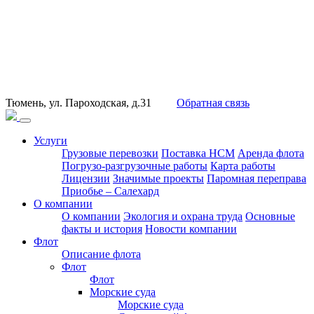
Тюмень, ул. Пароходская, д.31
Обратная связь
Услуги
Грузовые перевозки
Поставка НСМ
Аренда флота
Погрузо-разгрузочные работы
Карта работы
Лицензии
Значимые проекты
Паромная переправа
Приобье – Салехард
О компании
О компании
Экология и охрана труда
Основные
факты и история
Новости компании
Флот
Описание флота
Флот
Флот
Морские суда
Морские суда