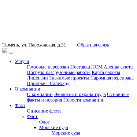
Тюмень, ул. Пароходская, д.31
Обратная связь
Услуги
Грузовые перевозки
Поставка НСМ
Аренда флота
Погрузо-разгрузочные работы
Карта работы
Лицензии
Значимые проекты
Паромная переправа
Приобье – Салехард
О компании
О компании
Экология и охрана труда
Основные
факты и история
Новости компании
Флот
Описание флота
Флот
Флот
Морские суда
Морские суда