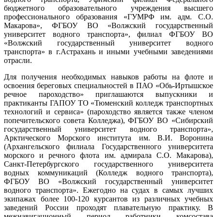
бюджетного образовательного учреждения высшего
профессионального образования «ГУМРФ им. адм. С.О.
Макарова», ФГБОУ ВО «Волжский государственный
университет водного транспорта», филиал ФГБОУ ВО
«Волжский государственный университет водного
транспорта» в г.Астрахань и иными учебными заведениями
отрасли.
Для получения необходимых навыков работы на флоте и
освоения береговых специальностей в ПАО «Обь-Иртышское
речное пароходство» приглашаются выпускники и
практиканты ГАПОУ ТО «Тюменский колледж транспортных
технологий и сервиса» (пароходство является также членом
попечительского совета Колледжа), ФГБОУ ВО «Сибирский
государственный университет водного транспорта»,
Арктического Морского института им. В.И. Воронина
(Архангельского филиала Государственного университета
морского и речного флота им. адмирала С.О. Макарова),
Санкт-Петербургского государственного университета
водных коммуникаций (Колледж водного транспорта),
ФГБОУ ВО «Волжский государственный университет
водного транспорта». Ежегодно на судах в самых лучших
экипажах более 100-120 курсантов из различных учебных
заведений России проходят плавательную практику. В
межнавигационный период работники комсостава