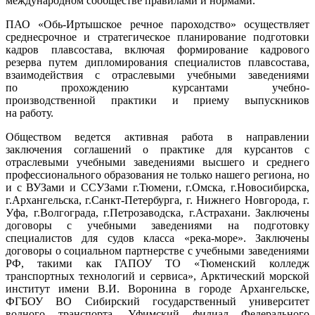
международном сообществе правилами и нормами.
ПАО «Обь-Иртышское речное пароходство» осуществляет
среднесрочное и стратегическое планирование подготовки
кадров плавсостава, включая формирование кадрового
резерва путем дипломирования специалистов плавсостава,
взаимодействия с отраслевыми учебными заведениями
по прохождению курсантами учебно-
производственной практики и приему выпускников
на работу.
Обществом ведется активная работа в направлении
заключения соглашений о практике для курсантов с
отраслевыми учебными заведениями высшего и среднего
профессионального образования не только нашего региона, но
и с ВУЗами и ССУЗами г.Тюмени, г.Омска, г.Новосибирска,
г.Архангельска, г.Санкт-Петербурга, г. Нижнего Новгорода, г.
Уфа, г.Волгограда, г.Петрозаводска, г.Астрахани. Заключены
договоры с учебными заведениями на подготовку
специалистов для судов класса «река-море». Заключены
договоры о социальном партнерстве с учебными заведениями
РФ, такими как ГАПОУ ТО «Тюменский колледж
транспортных технологий и сервиса», Арктический морской
институт имени В.И. Воронина в городе Архангельске,
ФГБОУ ВО Сибирский государственный университет
водного транспорта, Уфимский филиал Федерального