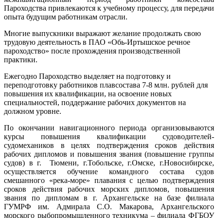
Пароходства привлекаются к учебному процессу, для передачи
опыта будущим работникам отрасли.
Многие выпускники выражают желание продолжать свою
трудовую деятельность в ПАО «Обь-Иртышское речное
пароходство» после прохождения производственной
практики.
Ежегодно Пароходство выделяет на подготовку и
переподготовку работников плавсостава 7-8 млн. рублей для
повышения их квалификации, на освоение новых
специальностей, поддержание рабочих документов на
должном уровне.
По окончании навигационного периода организовываются
курсы повышения квалификации судоводителей-
судомехаников в целях подтверждения сроков действия
рабочих дипломов и повышения звания (повышение группы
судов) в г. Тюмени, г.Тобольске, г.Омске, г.Новосибирске,
осуществляется обучение командного состава судов
смешанного «река-море» плавания с целью подтверждения
сроков действия рабочих морских дипломов, повышения
звания по дипломам в г. Архангельске на базе филиала
ГУМРФ им. Адмирала С.О. Макарова, Архангельского
морского рыбопромышленного техникума – филиала ФГБОУ