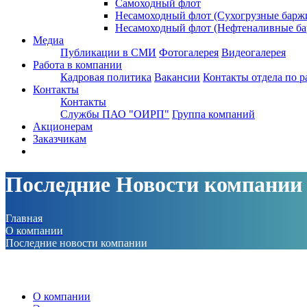
Самоходный флот
Несамоходный флот (Сухогрузные барж
Несамоходный флот (Нефтеналивные ба
Медиа
Публикации в СМИ
Фотогалерея
Видеогалерея
Работа в компании
Кадровая политика
Вакансии
Контакты отдела по р
Контакты
Контакты
Службы ПАО "ОИРП"
Группа компаний
Акционерам
Заказчикам
Последние Новости компании
Главная
О компании
Последние новости компании
О компании