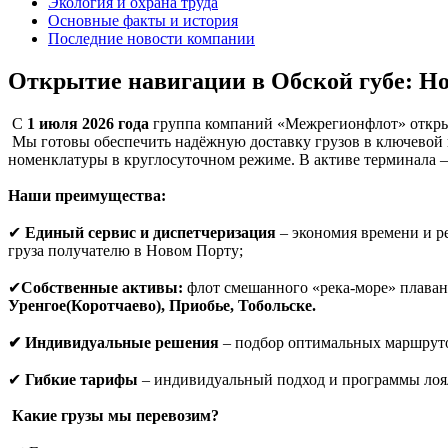
Экология и охрана труда
Основные факты и история
Последние новости компании
Открытие навигации в Обской губе: Но
С
1 июля 2026 года
группа компаний «Межрегионфлот» открыв
Мы готовы обеспечить надёжную доставку грузов в ключевой 
номенклатуры в круглосуточном режиме. В активе терминала
Наши преимущества:
✔
Единый сервис и диспетчеризация
– экономия времени и р
груза получателю в Новом Порту;
✔
Собственные активы:
флот смешанного «река-море» плава
Уренгое(Коротчаево), Приобье, Тобольске.
✔ Индивидуальные решения
– подбор оптимальных маршруто
✔
Гибкие тарифы
– индивидуальный подход и программы лоял
Какие грузы мы перевозим?