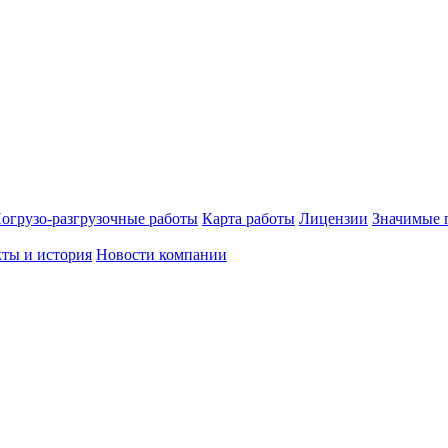
огрузо-разгрузочные работы
Карта работы
Лицензии
Значимые 
ты и история
Новости компании