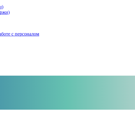
и)
ржи)
аботе с персоналом