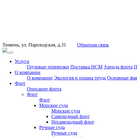
Тюмень, ул. Пароходская, д.31
Обратная связь
Услуги
Грузовые перевозки
Поставка НСМ
Аренда флота
П
О компании
О компании
Экология и охрана труда
Основные фак
Флот
Описание флота
Флот
Флот
Морские суда
Морские суда
Самоходный флот
Несамоходный флот
Речные суда
Речные суда